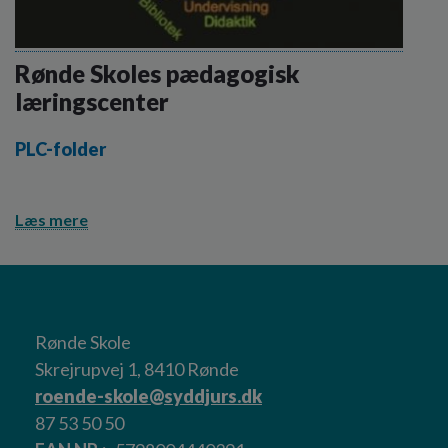
Rønde Skoles pædagogisk
læringscenter
PLC-folder
Læs mere
Rønde Skole
Skrejrupvej 1, 8410 Rønde
roende-skole@syddjurs.dk
87 53 50 50