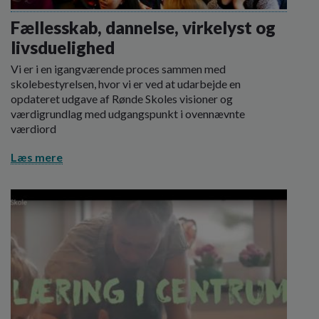
o
l
Fællesskab, dannelse, virkelyst og
d
livsduelighed
e
t
Vi er i en igangværende proces sammen med
skolebestyrelsen, hvor vi er ved at udarbejde en
opdateret udgave af Rønde Skoles visioner og
værdigrundlag med udgangspunkt i ovennævnte
værdiord
Læs mere