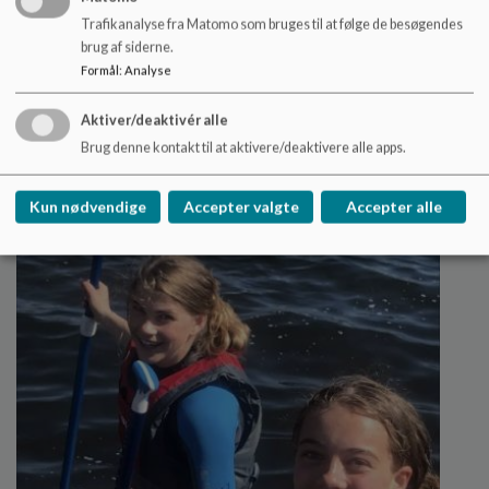
Trafikanalyse fra Matomo som bruges til at følge de besøgendes
brug af siderne.
Formål
:
Analyse
SFO
Aktiver/deaktivér alle
Her kan du finde dokumenter og oplysninger om
SFO'en
Brug denne kontakt til at aktivere/deaktivere alle apps.
Læs mere
Kun nødvendige
Accepter valgte
Accepter alle