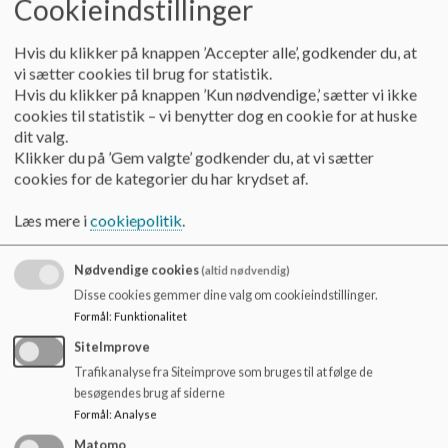
Cookieindstillinger
Hvis du klikker på knappen ’Accepter alle’, godkender du, at
vi sætter cookies til brug for statistik.
10. klasse
Hvis du klikker på knappen ’Kun nødvendige,’ sætter vi ikke
Vi har informationsmøde onsdag den 28. januar
cookies til statistik – vi benytter dog en cookie for at huske
2026 kl. 16.30-18.00
dit valg.
Klikker du på ’Gem valgte’ godkender du, at vi sætter
Læs mere
cookies for de kategorier du har krydset af.
Læs mere i
cookiepolitik
.
Nødvendige cookies
(altid nødvendig)
Disse cookies gemmer dine valg om cookieindstillinger.
Formål
:
Funktionalitet
SiteImprove
Trafikanalyse fra Siteimprove som bruges til at følge de
besøgendes brug af siderne
Formål
:
Analyse
Matomo