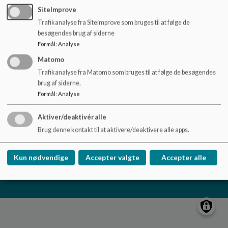
o
SiteImprove
l
Trafikanalyse fra Siteimprove som bruges til at følge de
d
besøgendes brug af siderne
e
Rønde Skole
Formål
:
Analyse
t
Skrejrupvej 1, 8410 Rønde
Matomo
roende-skole@syddjurs.dk
Trafikanalyse fra Matomo som bruges til at følge de besøgendes
87 53 50 50
brug af siderne.
EAN NR.
5798004440391
Formål
:
Analyse
Sitemap
Aktiver/deaktivér alle
Brug denne kontakt til at aktivere/deaktivere alle apps.
Cookie politik
Kun nødvendige
Accepter valgte
Accepter alle