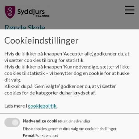
Rønde Skole
Cookieindstillinger
G
Hvis du klikker på knappen ’Accepter alle’, godkender du, at
å
Hjem
vi sætter cookies til brug for statistik.
t
Hvis du klikker på knappen ’Kun nødvendige,’ sætter vi ikke
i
cookies til statistik – vi benytter dog en cookie for at huske
Livduelighed i 7.-8. klasse
l
dit valg.
h
Klikker du på ’Gem valgte’ godkender du, at vi sætter
o
cookies for de kategorier du har krydset af.
v
Information om "Livsduelighed"
e
Læs mere i
cookiepolitik
.
Dokumenter mediebibliotek
d
Dokument
i
Livsduelighed - Rønde Skole .pdf
Nødvendige cookies
n
(altid nødvendig)
d
Disse cookies gemmer dine valg om cookieindstillinger.
h
Formål
:
Funktionalitet