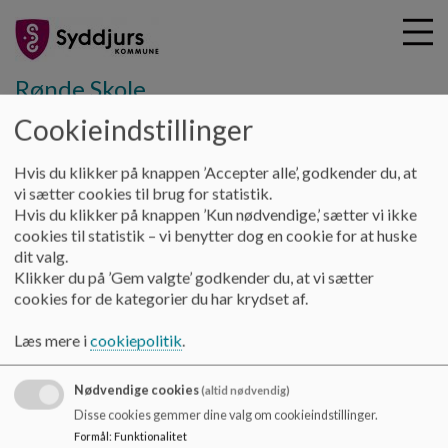
Rønde Skole
Cookieindstillinger
G
Hvis du klikker på knappen ’Accepter alle’, godkender du, at
å
Om skolen
Skoleudviklingssamtaler
vi sætter cookies til brug for statistik.
t
Hvis du klikker på knappen ’Kun nødvendige,’ sætter vi ikke
i
cookies til statistik – vi benytter dog en cookie for at huske
Dokumenter
l
dit valg.
h
Klikker du på ’Gem valgte’ godkender du, at vi sætter
o
cookies for de kategorier du har krydset af.
v
?
e
Læs mere i
cookiepolitik
.
d
i
Nødvendige cookies
n
(altid nødvendig)
d
Rønde Skole
Disse cookies gemmer dine valg om cookieindstillinger.
h
Formål
:
Funktionalitet
Skrejrupvej 1, 8410 Rønde