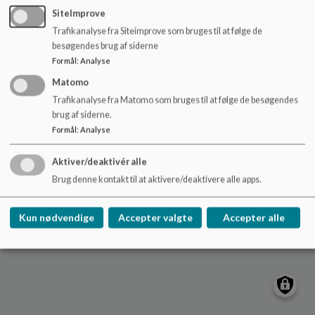
o
roende-skole@syddjurs.dk
SiteImprove
l
Trafikanalyse fra Siteimprove som bruges til at følge de
87 53 50 50
d
besøgendes brug af siderne
e
EAN NR.
5798004440391
Formål
:
Analyse
t
Sitemap
Matomo
Trafikanalyse fra Matomo som bruges til at følge de besøgendes
brug af siderne.
Formål
:
Analyse
Cookie politik
Aktiver/deaktivér alle
Brug denne kontakt til at aktivere/deaktivere alle apps.
Kun nødvendige
Accepter valgte
Accepter alle