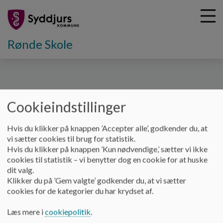
Rønde Skole
G
å
Skoleliv - praktiske oplysninger
Fritagelse fra
t
Cookieindstillinger
undervisningen
i
l
Hvis du klikker på knappen ’Accepter alle’, godkender du, at
h
Fritagelse fra undervisningen
vi sætter cookies til brug for statistik.
o
Hvis du klikker på knappen ’Kun nødvendige,’ sætter vi ikke
v
cookies til statistik – vi benytter dog en cookie for at huske
e
dit valg.
d
Klikker du på ’Gem valgte’ godkender du, at vi sætter
i
cookies for de kategorier du har krydset af.
n
d
Læs mere i
cookiepolitik
.
h