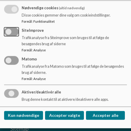
o
l
Nødvendige cookies
(altid nødvendig)
d
Disse cookies gemmer dine valg om cookieindstillinger.
e
Formål
:
Funktionalitet
t
SiteImprove
Trafikanalyse fra Siteimprove som bruges til at følge de
besøgendes brug af siderne
Formål
:
Analyse
Matomo
Trafikanalyse fra Matomo som bruges til at følge de besøgendes
brug af siderne.
Formål
:
Analyse
Rønde Skole
Aktiver/deaktivér alle
Skrejrupvej 1, 8410 Rønde
Brug denne kontakt til at aktivere/deaktivere alle apps.
roende-skole@syddjurs.dk
87 53 50 50
Kun nødvendige
Accepter valgte
Accepter alle
EAN NR.
5798004440391
Sitemap