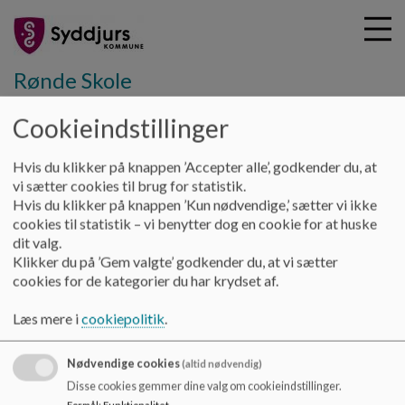
Rønde Skole
Cookieindstillinger
G
å
Hvis du klikker på knappen ’Accepter alle’, godkender du, at
Hjem
t
vi sætter cookies til brug for statistik.
i
Hvis du klikker på knappen ’Kun nødvendige,’ sætter vi ikke
Video om Rønde Skole
l
cookies til statistik – vi benytter dog en cookie for at huske
h
dit valg.
o
Klikker du på ’Gem valgte’ godkender du, at vi sætter
v
cookies for de kategorier du har krydset af.
e
d
Læs mere i
cookiepolitik
.
i
n
Nødvendige cookies
(altid nødvendig)
d
Disse cookies gemmer dine valg om cookieindstillinger.
h
Formål
:
Funktionalitet