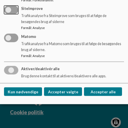
o
l
SiteImprove
d
Trafikanalyse fra Siteimprove som bruges til at følge de
e
besøgendes brug af siderne
t
Formål
:
Analyse
Matomo
Trafikanalyse fra Matomo som bruges til at følge de besøgendes
Rønde Skole
brug af siderne.
Skrejrupvej 1, 8410 Rønde
Formål
:
Analyse
roende-skole@syddjurs.dk
87 53 50 50
Aktiver/deaktivér alle
EAN NR.
5798004440391
Brug denne kontakt til at aktivere/deaktivere alle apps.
Sitemap
Kun nødvendige
Accepter valgte
Accepter alle
Cookie politik