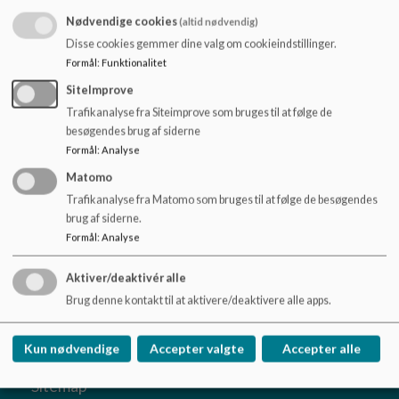
o
Nødvendige cookies
(altid nødvendig)
l
d
Disse cookies gemmer dine valg om cookieindstillinger.
Ordblinde-folder - Mellemtrin
e
Formål
:
Funktionalitet
t
SiteImprove
Trafikanalyse fra Siteimprove som bruges til at følge de
Ordblinde-folder - Udskoling
besøgendes brug af siderne
Formål
:
Analyse
Matomo
Trafikanalyse fra Matomo som bruges til at følge de besøgendes
brug af siderne.
Formål
:
Analyse
Rønde Skole
Aktiver/deaktivér alle
Skrejrupvej 1, 8410 Rønde
Brug denne kontakt til at aktivere/deaktivere alle apps.
roende-skole@syddjurs.dk
87 53 50 50
Kun nødvendige
Accepter valgte
Accepter alle
EAN NR.
5798004440391
Sitemap