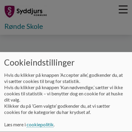
Rønde Skole
G
å
Hjem
t
Cookieindstillinger
i
Rønde Skoles pædagogisk
l
Hvis du klikker på knappen ’Accepter alle’, godkender du, at
h
vi sætter cookies til brug for statistik.
læringscenter
o
Hvis du klikker på knappen ’Kun nødvendige,’ sætter vi ikke
v
cookies til statistik – vi benytter dog en cookie for at huske
e
dit valg.
d
PLC-folder
Klikker du på ’Gem valgte’ godkender du, at vi sætter
i
cookies for de kategorier du har krydset af.
n
d
Læs mere i
cookiepolitik
.
Video-vejledninger til AppWriter - iPad (2.-4. kl.)
h